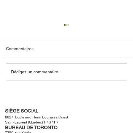
Commentaires
Rédigez un commentaire...
À propos de Northstone Group : La
première entreprise d'aménagement
paysager de luxe à Montréal et à Toronto
SIÈGE SOCIAL
8827, boulevard Henri Bourassa Ouest
Saint-Laurent (Québec) H4S 1P7
BUREAU DE TORONTO
7250, rue Keele